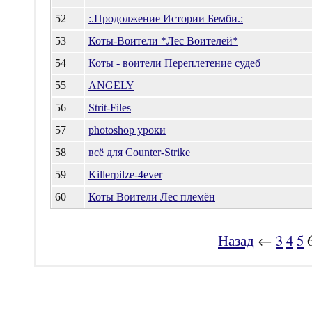
52
:.Продолжение Истории Бемби.:
53
Коты-Воители *Лес Воителей*
54
Коты - воители Переплетение судеб
55
ANGELY
56
Strit-Files
57
photoshop уроки
58
всё для Counter-Strike
59
Killerpilze-4ever
60
Коты Воители Лес племён
Назад
←
3
4
5