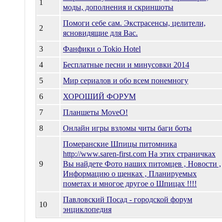
1
моды, дополнения и скриншоты
Помоги себе сам. Экстрасенсы, целители,
2
ясновидящие для Вас.
3
Фанфики о Tokio Hotel
4
Бесплатные песни и минусовки 2014
5
Мир сериалов и обо всем понемногу
6
ХОРОШИЙ ФОРУМ
7
Планшеты MoveO!
8
Онлайн игры взломы читы баги боты
Померанские Шпицы питомника
http://www.saren-first.com На этих страничках
9
Вы найдете Фото наших питомцев , Новости ,
Информацию о щенках , Планируемых
пометах и многое другое о Шпицах !!!!
Павловский Посад - городской форум
10
энциклопедия