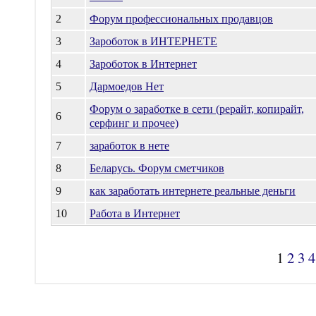
2
Форум профессиональных продавцов
3
Зароботок в ИНТЕРНЕТЕ
4
Зароботок в Интернет
5
Дармоедов Нет
Форум о заработке в сети (рерайт, копирайт,
6
серфинг и прочее)
7
заработок в нете
8
Беларусь. Форум сметчиков
9
как заработать интернете реальные деньги
10
Работа в Интернет
1
2
3
4