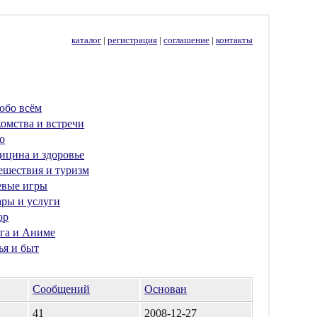
каталог
|
регистрация
|
соглашение
|
контакты
обо всём
омства и встречи
о
ицина и здоровье
ешествия и туризм
евые игры
ары и услуги
ор
га и Аниме
ья и быт
Сообщений
Основан
41
2008-12-27