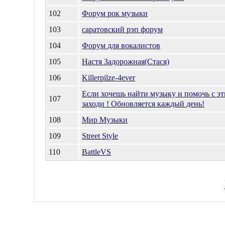
102
Форум рок музыки
103
саратовский рэп форум
104
Форум для вокалистов
105
Настя Задорожная(Стася)
106
Killerpilze-4ever
Если хочешь найти музыку и помочь с э
107
заходи ! Обновляется каждый день!
108
Мир Музыки
109
Street Style
110
BattleVS