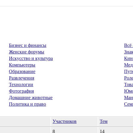
Бизнес и финансы
Всё 
Женские форумы
Знак
Искусство и культура
Кин
Компьютеры
Мед
Образование
Пут
Развлечения
Рол
Технологии
Тов
Фотография
Юм
Домашние животные
Ман
Политика и право
Сем
Участников
Тем
8
14