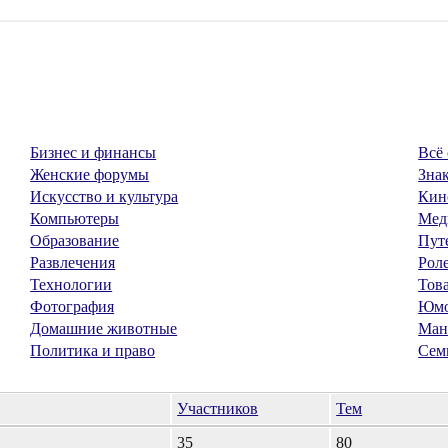
Бизнес и финансы
Всё 
Женские форумы
Знак
Искусство и культура
Кин
Компьютеры
Мед
Образование
Пут
Развлечения
Рол
Технологии
Тов
Фотография
Юм
Домашние животные
Ман
Политика и право
Сем
Участников
Тем
35
80