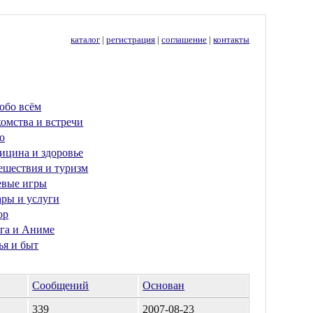
каталог
|
регистрация
|
соглашение
|
контакты
обо всём
омства и встречи
о
ицина и здоровье
ешествия и туризм
евые игры
ары и услуги
ор
га и Аниме
ья и быт
Сообщений
Основан
339
2007-08-23