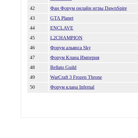
42
Фан Форум онлайн игры DawnSpire
43
GTA Planet
44
ENCLAVE
45
L2CHAMPION
46
Форум альянса Sky
47
Форум Клана Империя
48
Bellato Guild
49
WarCraft 3 Frozen Throne
50
Форум клана Infernal