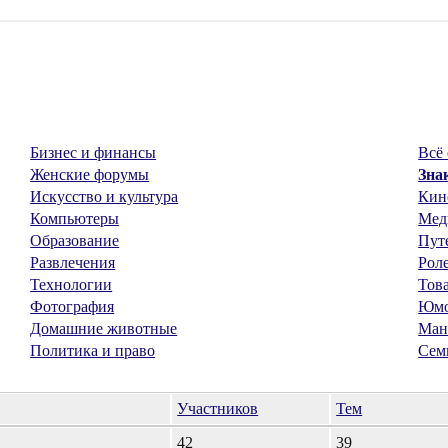
Бизнес и финансы
Всё 
Женские форумы
Зна
Искусство и культура
Кин
Компьютеры
Мед
Образование
Пут
Развлечения
Рол
Технологии
Тов
Фотография
Юм
Домашние животные
Ман
Политика и право
Сем
Участников
Тем
42
39