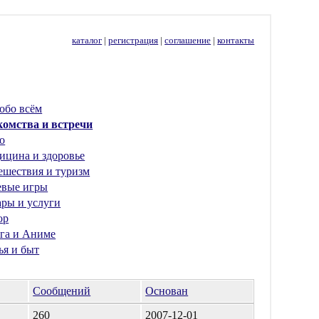
каталог
|
регистрация
|
соглашение
|
контакты
обо всём
комства и встречи
о
ицина и здоровье
ешествия и туризм
евые игры
ары и услуги
ор
га и Аниме
ья и быт
Сообщений
Основан
260
2007-12-01